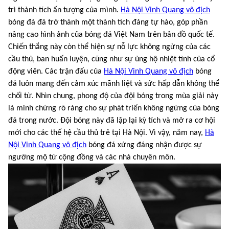
trì thành tích ấn tượng của mình.
Hà Nội Vinh Quang vô địch
bóng đá đã trở thành một thành tích đáng tự hào, góp phần
nâng cao hình ảnh của bóng đá Việt Nam trên bản đồ quốc tế.
Chiến thắng này còn thể hiện sự nỗ lực không ngừng của các
cầu thủ, ban huấn luyện, cũng như sự ủng hộ nhiệt tình của cổ
động viên. Các trận đấu của
Hà Nội Vinh Quang vô địch
bóng
đá luôn mang đến cảm xúc mãnh liệt và sức hấp dẫn không thể
chối từ. Nhìn chung, phong độ của đội bóng trong mùa giải này
là minh chứng rõ ràng cho sự phát triển không ngừng của bóng
đá trong nước. Đội bóng này đã lập lại kỳ tích và mở ra cơ hội
mới cho các thế hệ cầu thủ trẻ tại Hà Nội. Vì vậy, năm nay,
Hà
Nội Vinh Quang vô địch
bóng đá xứng đáng nhận được sự
ngưỡng mộ từ cộng đồng và các nhà chuyên môn.