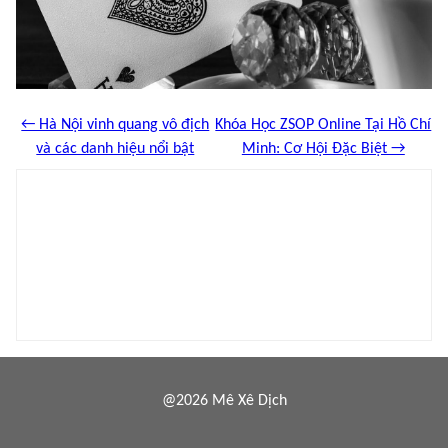
← Hà Nội vinh quang vô địch
Khóa Học ZSOP Online Tại Hồ Chí
và các danh hiệu nổi bật
Minh: Cơ Hội Đặc Biệt →
@2026 Mê Xê Dịch