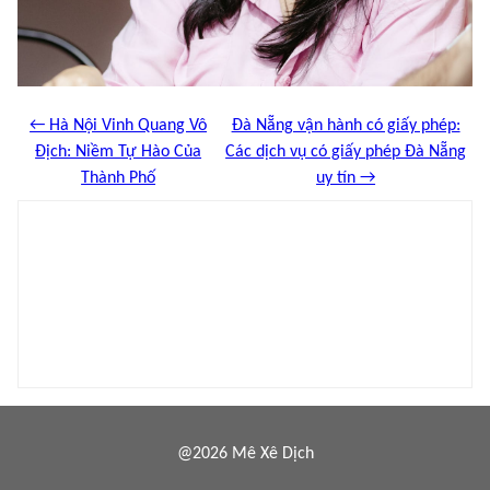
← Hà Nội Vinh Quang Vô
Đà Nẵng vận hành có giấy phép:
Địch: Niềm Tự Hào Của
Các dịch vụ có giấy phép Đà Nẵng
Thành Phố
uy tín →
@2026 Mê Xê Dịch